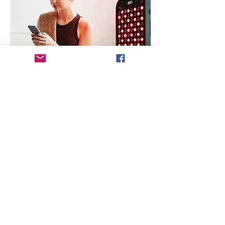
Es handelt sich bei allen Produkten von
GesundheitsPhi um keinen Lerhgang
nach dem Fernunterrichtsgesetz, sondern
um einen Selbstlernkurs. Die Online
Produkte haben den Zweck des
begleitenden Lernens. Hierzu nutzen wir
Social Media oder andere Online
Meeting Möglichkeiten. Dabei kann auf
diesen Plattformen auf keine Fragen
eingehen werden. Diese müssen im
direkten Kontakt, im Rahmen der
verfügbaren Coaching Angebote gestellt
werden.