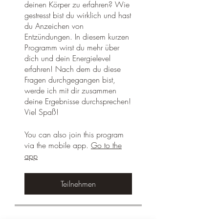
deinen Körper zu erfahren? Wie
gestresst bist du wirklich und hast
du Anzeichen von
Entzündungen. In diesem kurzen
Programm wirst du mehr über
dich und dein Energielevel
erfahren! Nach dem du diese
Fragen durchgegangen bist,
werde ich mit dir zusammen
deine Ergebnisse durchsprechen!
You can also join this program
via the mobile app.
Go to the
app
Teilnehmen