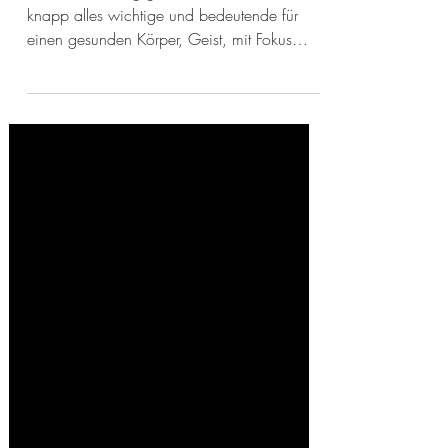
In diesem Beitrag gebe ich dir kurz und
knapp alles wichtige und bedeutende für
einen gesunden Körper, Geist, mit Fokus
Autoimmunerkrankung