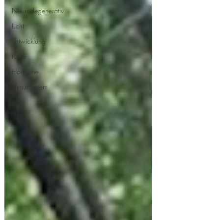
Neurodegenerativ
Licht
Entwicklung
Kälte
Hormone
Immunsystem