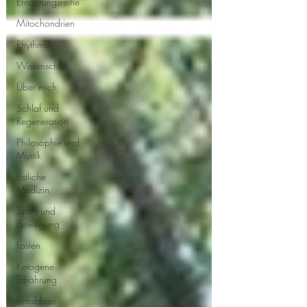
Ernährungsreihe
Mitochondrien
Rhythmus
Wissenschaft
Über mich
Schlaf und
Regeneration
Philosophie und
Mystik
östliche
Medizin
Sport und
Bewegung
Fasten
Ketogene
Ernährung
Fettabbau