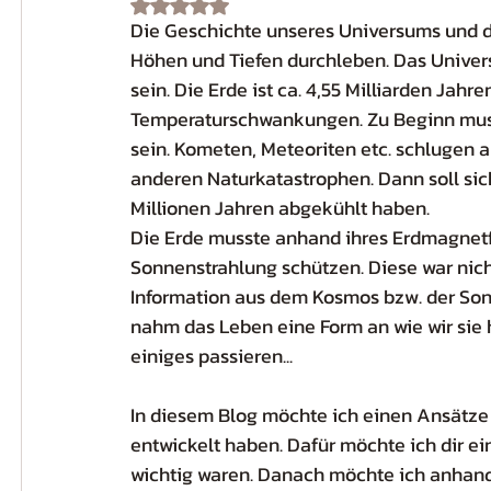
Rated NaN out of 5 stars.
Die Geschichte unseres Universums und d
Kälte
Hormone
Immunsystem
Höhen und Tiefen durchleben. Das Univers
sein. Die Erde ist ca. 4,55 Milliarden Jahre
Temperaturschwankungen. Zu Beginn mus
sein. Kometen, Meteoriten etc. schlugen a
anderen Naturkatastrophen. Dann soll sic
Millionen Jahren abgekühlt haben. 
Die Erde musste anhand ihres Erdmagnetfe
Sonnenstrahlung schützen. Diese war nicht
Information aus dem Kosmos bzw. der Sonne
nahm das Leben eine Form an wie wir sie 
einiges passieren...
In diesem Blog möchte ich einen Ansätze 
entwickelt haben. Dafür möchte ich dir ei
wichtig waren. Danach möchte ich anhan