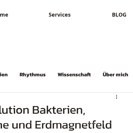
ome
Services
BLOG
ien
Rhythmus
Wissenschaft
Über mich
 Mystik
östliche Medizin
Sport und Bewegun
lution Bakterien,
ne und Erdmagnetfeld
u
Neurodegenerativ
Licht
Entwicklung