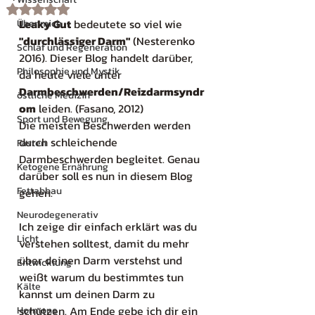
Rated NaN out of 5 stars.
Leaky Gut
 bedeutete so viel wie 
Über mich
"durchlässiger Darm"
 (Nesterenko 
Schlaf und Regeneration
2016). Dieser Blog handelt darüber, 
Philosophie und Mystik
da heute viele unter 
Darmbeschwerden/Reizdarmsyndr
östliche Medizin
om
 leiden. (Fasano, 2012)
Sport und Bewegung
Die meisten Beschwerden werden 
durch schleichende 
Fasten
Darmbeschwerden begleitet. Genau 
Ketogene Ernährung
darüber soll es nun in diesem Blog 
Fettabbau
gehen. 
Neurodegenerativ
Ich zeige dir einfach erklärt was du 
Licht
verstehen solltest, damit du mehr 
über deinen Darm verstehst und 
Entwicklung
weißt warum du bestimmtes tun 
Kälte
kannst um deinen Darm zu 
schützen. Am Ende gebe ich dir ein 
Hormone