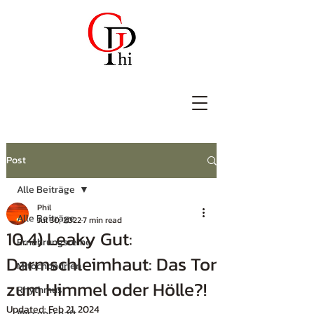
Post
Alle Beiträge
Phil
Alle Beiträge
Jul 30, 2022
7 min read
10.4) Leaky Gut:
Ernährungsreihe
Darmschleimhaut: Das Tor
Mitochondrien
zum Himmel oder Hölle?!
Rhythmus
Updated:
Feb 21, 2024
Wissenschaft