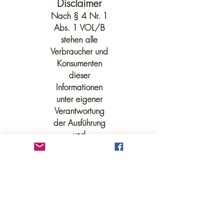
Disclaimer
Stoffwechsel und
Wahrheit über
Nach § 4 Nr. 1
Kalorien
Fettabbau, Stoffw
Abs. 1 VOL/B
und nachhaltiges
stehen alle
Abnehmen
Verbraucher und
Konsumenten
dieser
Informationen
unter eigener
Verantwortung
der Ausführung
und
Anwendung. Für
alle auf dieser
Seite
veröffentlichten
Informationen
übernimmt der
Verfasser keine