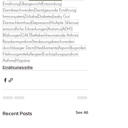
Ernährung
Übergewicht
Entzündung
Darmbeschwerden
Darm
gesunde Ernährung
Immunsystem
Zöliakie
Diabetes
Leaky Gut
Darmschleimhaut
Depression
Multiple Sklerose
entzündliche Erkrankungen
Autismus
ADHS
Blähungen
GALT
Fettleber
rheumatoide Arthritis
Reizdarmsyndrom
Verdauungsbeschwerden
durchlässiger Darm
Medikamente
Aspirin
Ibuprofen
Nahrungsmittelallergien
Erschöpfungssyndrom
Asthma
Migräne
Ernährungsreihe
Recent Posts
See All